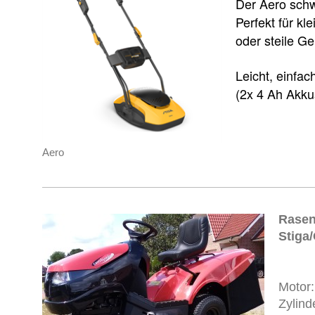
Der Aero sch
Perfekt für kl
oder steile G
Leicht, einfac
(2x 4 Ah Akku
Aero
Rasen
Stiga
Motor:
Zylind