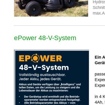
Hydros
Schnit
max.Ar
ePower 48-V-System
Ein A
Gerä
passe
Exper
Exper
in 4 
4Ah, 