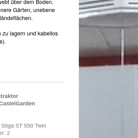
webt über dem Boden.
einere Gärten, unebene
eländeflächen.
h zu lagern und kabellos
s).
traktor
/CastelGarden
 Stiga ST 550 Twin
er: 2